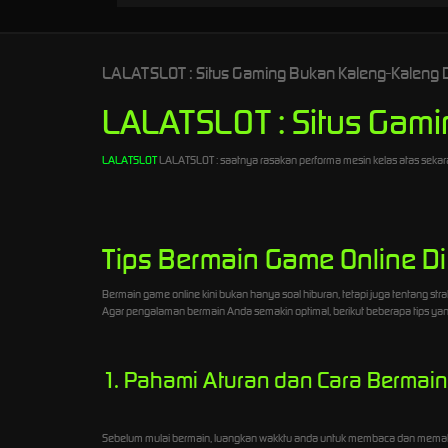
LALATSLOT : Situs Gaming Bukan Kaleng-Kaleng
LALATSLOT : Situs Gam
LALATSLOT
LALATSLOT : saatnya rasakan performa mesin kelas atas sekarang
Tips Bermain Game Online D
Bermain game online kini bukan hanya soal hiburan, tetapi juga tentang s
Agar pengalaman bermain Anda semakin optimal, berikut beberapa tips yang
1. Pahami Aturan dan Cara Bermain
Sebelum mulai bermain, luangkan wakktu anda untuk membaca dan memaha