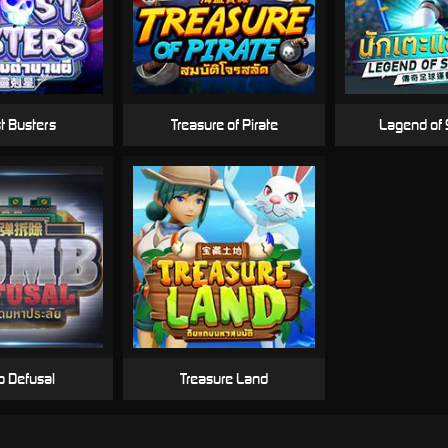
t Busters
Treasure of Pirate
Lagend of 
 Defusal
Treasure Land