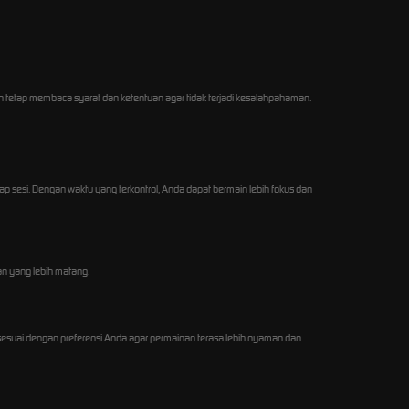
tetap membaca syarat dan ketentuan agar tidak terjadi kesalahpahaman.
p sesi. Dengan waktu yang terkontrol, Anda dapat bermain lebih fokus dan
an yang lebih matang.
sesuai dengan preferensi Anda agar permainan terasa lebih nyaman dan