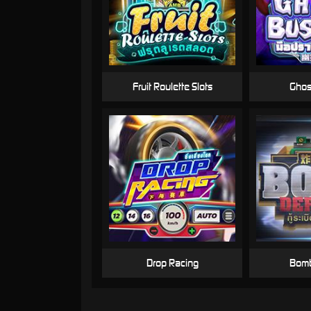
Fruit Roulette Slots
Ghos
Drop Racing
Bomb