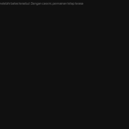
ebihi batas tersebut. Dengan cara ini, permainan tetap terasa