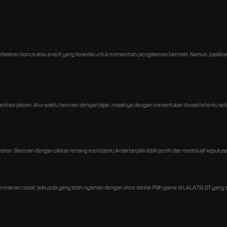
aatkan bonus atau event yang tersedia untuk menambah pengalaman bermain. Namun, pastikan 
asi pikiran. Atur waktu bermain dengan bijak, misalnya dengan menentukan durasi tertentu setia
 tertekan. Bermain dengan pikiran tenang membantu Anda berpikir lebih jernih dan membuat keputus
rmainan cepat, ada pula yang lebih nyaman dengan ritme santai. Pilih game di LALATSLOT yang 