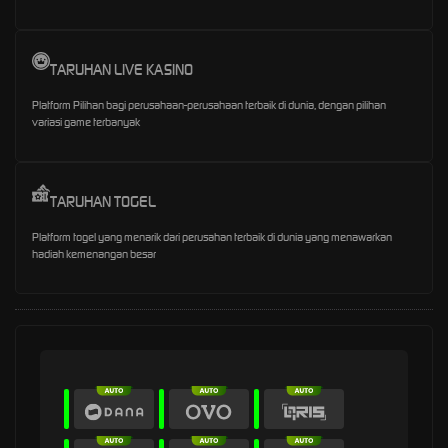
TARUHAN LIVE KASINO
Platform Pilihan bagi perusahaan-perusahaan terbaik di dunia, dengan pilihan
variasi game terbanyak
TARUHAN TOGEL
Platform togel yang menarik dari perusahan terbaik di dunia yang menawarkan
hadiah kemenangan besar