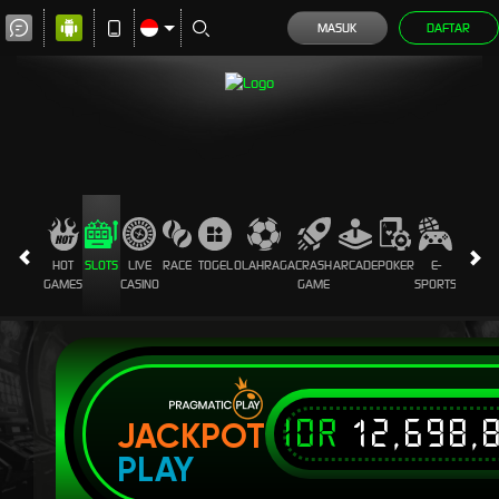
MASUK
DAFTAR
HOT
SLOTS
LIVE
RACE
TOGEL
OLAHRAGA
CRASH
ARCADE
POKER
E-
SABUN
GAMES
CASINO
GAME
SPORTS
AYAM
IDR
12,698,
JACKPOT
PLAY