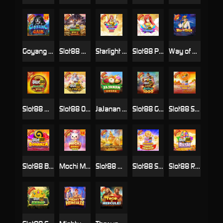
Goyang Gaib
Slot88 Mahjong Wins 3 Black Scatter
Starlight Princess 1000
Slot88 Princess
Way of Ninja
Slot88 Mahjong Wins 2
Slot88 Olympus
JaJanan Pasar
Slot88 Gates of Gatot Kaca 1000
Slot88 Sweet Bonanza 1000
Slot88 Bonanza
Mochi Mania 1000
Slot88 Wisdom of Athena 1000
Slot88 Sweet Bonanza Super Scatter
Slot88 Rush