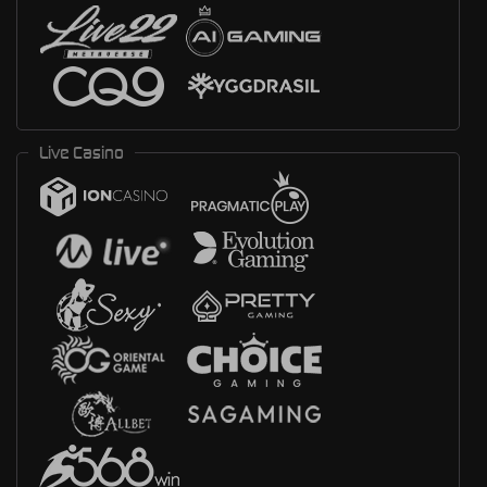
Live Casino