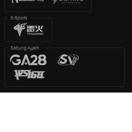
E-Sports
Sabung Ayam