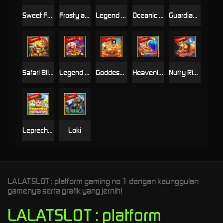
Sweet Frenzy
Frosty and Flamy
Legend Of Eagle
Oceanic Melodies
Guardian of the Museum
Safari Blitz
Legend of Nian
Goddess Of Egypt
Heavenly Fortunes
Nutty Riches
Leprechaun Bonanza
Loki
LALATSLOT : platform gaming no 1 dengan keunggulan
gamenya serta grafik yang jernih!
LALATSLOT : platform