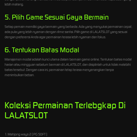
lebih matang.
5. Pilih Game Sesuai Gaya Bermain
Setiap pemain memiliki gaya bermain yang berbeda. Ada yang menyukai permainan cepat,
ada pula yang lebih nyaman dengan ritme santai. Pilih game di LALATSLOT yang sesuai
dengan preferensi Anda agar permainan terasa lebih nyaman dan fokus.
6. Tentukan Batas Modal
Manajemen modal adalah kunci utama dalam bermain game online. Tentukan batas modal
harian atau mingguan sebelum bermain di LALATSLOT, dan disiplinlah untuk tidak melebihi
batas tersebut. Dengan cara ini, permainan tetap terasa menyenangkan tanpa
menimbulkan beban.
Koleksi Permainan Terlebgkap Di
LALATSLOT
1. Mahjong ways 2 ( PG SOFT )