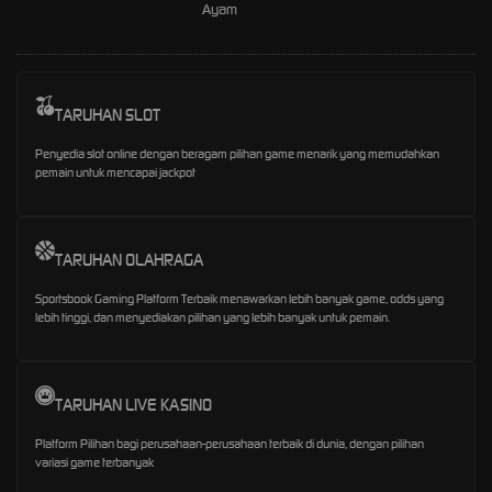
Ayam
TARUHAN SLOT
Penyedia slot online dengan beragam pilihan game menarik yang memudahkan
pemain untuk mencapai jackpot
TARUHAN OLAHRAGA
Sportsbook Gaming Platform Terbaik menawarkan lebih banyak game, odds yang
lebih tinggi, dan menyediakan pilihan yang lebih banyak untuk pemain.
TARUHAN LIVE KASINO
Platform Pilihan bagi perusahaan-perusahaan terbaik di dunia, dengan pilihan
variasi game terbanyak