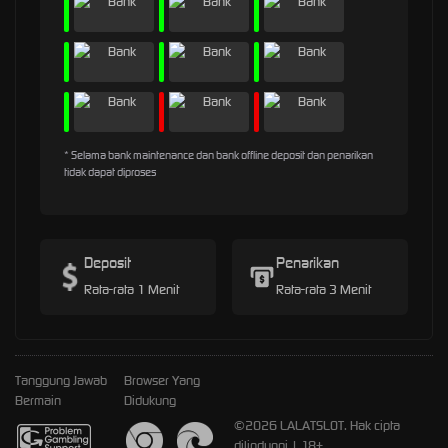
* Selama bank maintenance dan bank offline deposit dan penarikan
tidak dapat diproses
Deposit
Penarikan
Rata-rata 1 Menit
Rata-rata 3 Menit
Tanggung Jawab
Browser Yang
Bermain
Didukung
©2026 LALATSLOT. Hak cipta
dilindungi | 18+