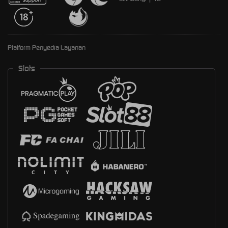
Platform Penyedia Layanan
Slots