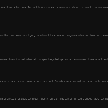
mi aturan setiap game. Mengetahui mekanisme permainan, fitur bonus, serta pola permainan 
aatkan bonus atau event yang tersedia untuk menambah pengalaman bermain. Namun, pastikan 
asi pikiran. Atur waktu bermain dengan bijak, misalnya dengan menentukan durasi tertentu setia
 tertekan. Bermain dengan pikiran tenang membantu Anda berpikir lebih jernih dan membuat keputus
rmainan cepat, ada pula yang lebih nyaman dengan ritme santai. Pilih game di LALATSLOT yang 