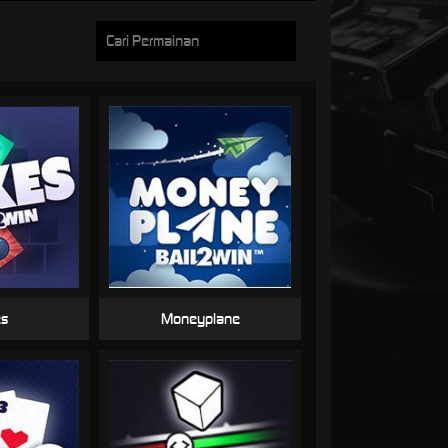
s
Moneyplane