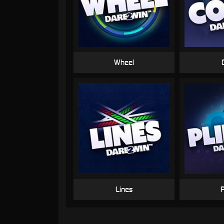
Wheel
Lines
P