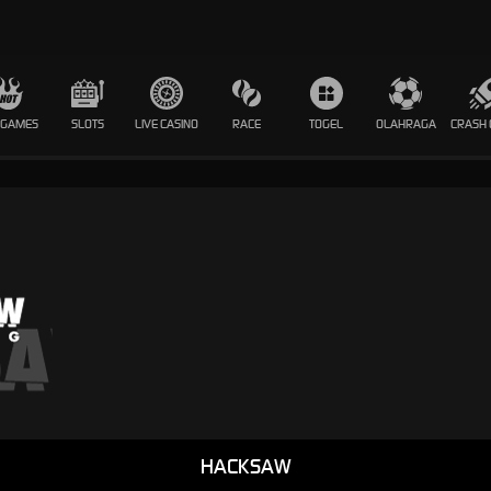
 GAMES
SLOTS
LIVE CASINO
RACE
TOGEL
OLAHRAGA
CRASH
HACKSAW