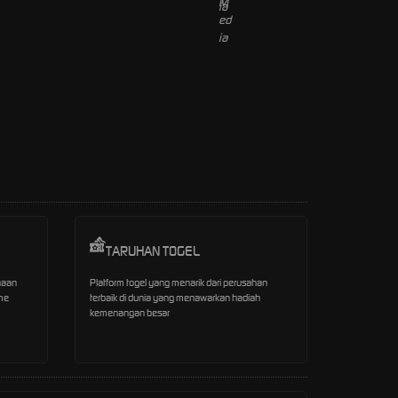
TARUHAN TOGEL
haan
Platform togel yang menarik dari perusahan
ame
terbaik di dunia yang menawarkan hadiah
kemenangan besar