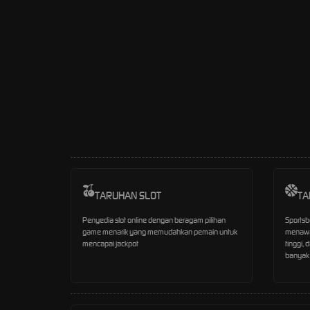
TARUHAN SLOT
TA
Penyedia slot online dengan beragam pilihan
Sportsb
game menarik yang memudahkan pemain untuk
menawar
mencapai jackpot
tinggi,
banyak 