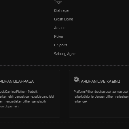
Togel
Olahraga
Crash Game
Arcade
Poker
E-Sports
Sabung Ayam
RUHAN OLAHRAGA
TARUHAN LIVE KASINO
ook Gaming Platform Terbaik
Platform Pilihan bagi perusahaan-perusa
kan lebih banyak game, odds yang lebih
terbaik di dunia, dengan pilihan variasi g
 dan menyediakan pilihan yang lebih
terbanyak
untuk pemain.