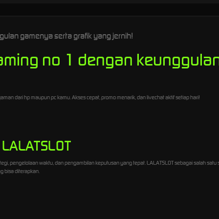
lan gamenya serta grafik yang jernih!
aming no 1 dengan keunggulan
n dari hp maupun pc kamu. Akses cepat, promo menarik, dan livechat aktif setiap hari!
i LALATSLOT
trategi, pengelolaan waktu, dan pengambilan keputusan yang tepat. LALATSLOT sebagai salah satu
 bisa diterapkan.