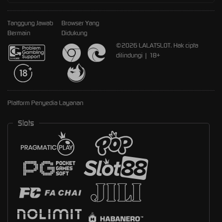
Tanggung Jawab
Browser Yang
Bermain
Didukung
©2026 LALATSLOT. Hak cipta
dilindungi | 18+
Platform Penyedia Layanan
Slots