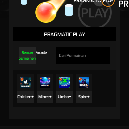
PRAGMATIC PLAY
Semua
Arcade
permainan
Chicken+
Mines+
Limbo+
Spire+