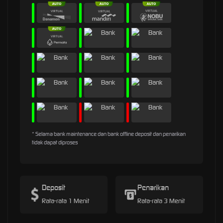
* Selama bank maintenance dan bank offline deposit dan penarikan
tidak dapat diproses
Deposit
Penarikan
Rata-rata 1 Menit
Rata-rata 3 Menit