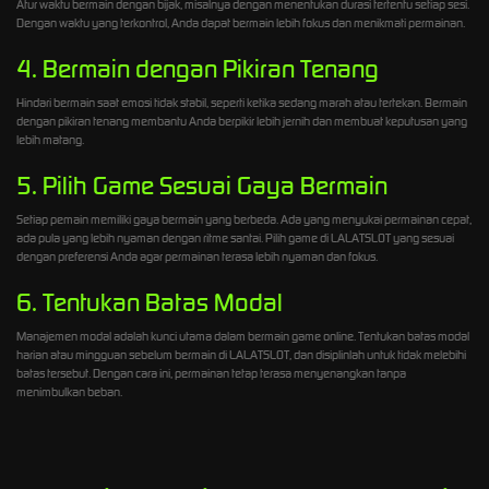
Atur waktu bermain dengan bijak, misalnya dengan menentukan durasi tertentu setiap sesi.
Dengan waktu yang terkontrol, Anda dapat bermain lebih fokus dan menikmati permainan.
4. Bermain dengan Pikiran Tenang
Hindari bermain saat emosi tidak stabil, seperti ketika sedang marah atau tertekan. Bermain
dengan pikiran tenang membantu Anda berpikir lebih jernih dan membuat keputusan yang
lebih matang.
5. Pilih Game Sesuai Gaya Bermain
Setiap pemain memiliki gaya bermain yang berbeda. Ada yang menyukai permainan cepat,
ada pula yang lebih nyaman dengan ritme santai. Pilih game di LALATSLOT yang sesuai
dengan preferensi Anda agar permainan terasa lebih nyaman dan fokus.
6. Tentukan Batas Modal
Manajemen modal adalah kunci utama dalam bermain game online. Tentukan batas modal
harian atau mingguan sebelum bermain di LALATSLOT, dan disiplinlah untuk tidak melebihi
batas tersebut. Dengan cara ini, permainan tetap terasa menyenangkan tanpa
menimbulkan beban.