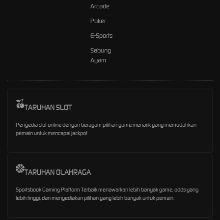
Arcade
Poker
E-Sports
Sabung
Ayam
TARUHAN SLOT
Penyedia slot online dengan beragam pilihan game menarik yang memudahkan
pemain untuk mencapai jackpot
TARUHAN OLAHRAGA
Sportsbook Gaming Platform Terbaik menawarkan lebih banyak game, odds yang
lebih tinggi, dan menyediakan pilihan yang lebih banyak untuk pemain.