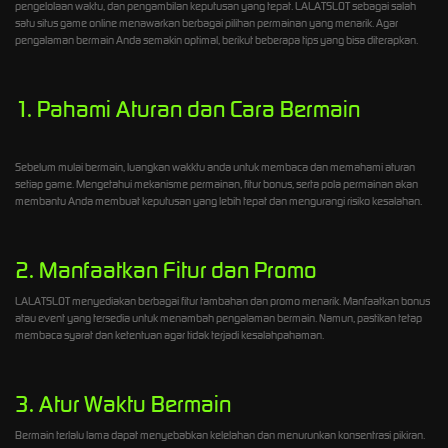
pengelolaan waktu, dan pengambilan keputusan yang tepat. LALATSLOT sebagai salah
satu situs game online menawarkan berbagai pilihan permainan yang menarik. Agar
pengalaman bermain Anda semakin optimal, berikut beberapa tips yang bisa diterapkan.
1. Pahami Aturan dan Cara Bermain
Sebelum mulai bermain, luangkan wakktu anda untuk membaca dan memahami aturan
setiap game. Mengetahui mekanisme permainan, fitur bonus, serta pola permainan akan
membantu Anda membuat keputusan yang lebih tepat dan mengurangi risiko kesalahan.
2. Manfaatkan Fitur dan Promo
LALATSLOT menyediakan berbagai fitur tambahan dan promo menarik. Manfaatkan bonus
atau event yang tersedia untuk menambah pengalaman bermain. Namun, pastikan tetap
membaca syarat dan ketentuan agar tidak terjadi kesalahpahaman.
3. Atur Waktu Bermain
Bermain terlalu lama dapat menyebabkan kelelahan dan menurunkan konsentrasi pikiran.