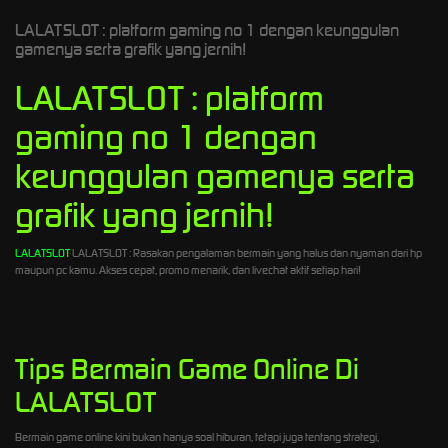
LALATSLOT : platform gaming no 1 dengan keunggulan
gamenya serta grafik yang jernih!
LALATSLOT : platform
gaming no 1 dengan
keunggulan gamenya serta
grafik yang jernih!
LALATSLOT
LALATSLOT : Rasakan pengalaman bermain yang halus dan nyaman dari hp
maupun pc kamu. Akses cepat, promo menarik, dan livechat aktif setiap hari!
Tips Bermain Game Online Di
LALATSLOT
Bermain game online kini bukan hanya soal hiburan, tetapi juga tentang strategi,